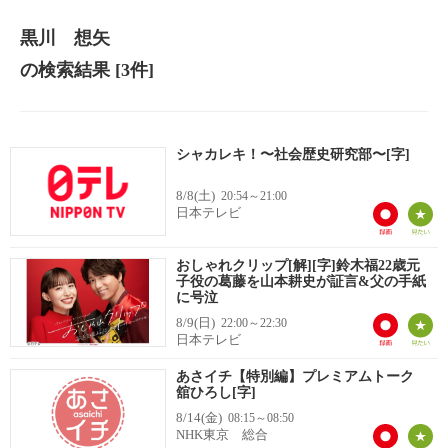
黒川 想矢
の検索結果
[3件]
シャカレキ！〜社会歴史研究部〜[字]
8/8(土)
20:54～21:00
日本テレビ
おしゃれクリップ[解][字]鈴木福22歳元
子役の葛藤を山本耕史が証言&父の手紙
に号泣
8/9(日)
22:00～22:30
日本テレビ
あさイチ【特別編】プレミアムトーク
舘ひろし[字]
8/14(金)
08:15～08:50
NHK東京 総合