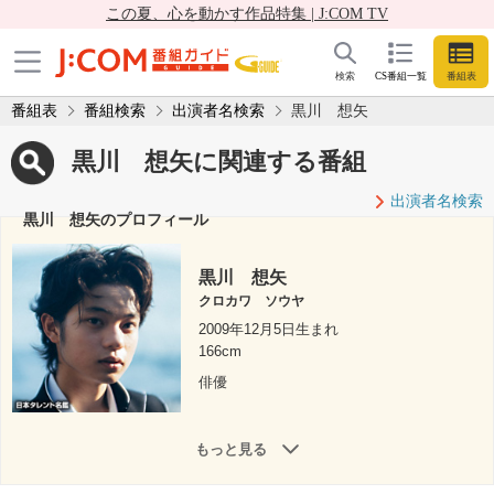
この夏、心を動かす作品特集 | J:COM TV
検索
CS番組一覧
番組表
番組表
番組検索
出演者名検索
黒川 想矢
黒川 想矢に関連する番組
出演者名検索
黒川 想矢のプロフィール
黒川 想矢
クロカワ ソウヤ
2009年12月5日生まれ
166cm
俳優
もっと見る