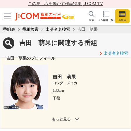
この夏、心を動かす作品特集 | J:COM TV
検索
CS番組一覧
番組表
番組表
番組検索
出演者名検索
吉田 萌果
吉田 萌果に関連する番組
出演者名検索
吉田 萌果のプロフィール
吉田 萌果
ヨシダ メイカ
130cm
子役
もっと見る