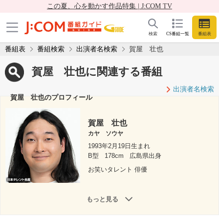
この夏、心を動かす作品特集 | J:COM TV
検索
CS番組一覧
番組表
番組表
番組検索
出演者名検索
賀屋 壮也
賀屋 壮也に関連する番組
出演者名検索
賀屋 壮也のプロフィール
賀屋 壮也
カヤ ソウヤ
1993年2月19日生まれ
B型
178cm
広島県出身
お笑いタレント 俳優
もっと見る