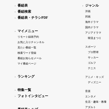
番組表
ジャンル
番組検索
洋画
邦画
番組表・チラシPDF
海外ドラマ
国内ドラマ
マイメニュー
アジアドラマ
リモート録画予約
韓流まつり
お気に入りチャンネル
スポーツ
見たい番組一覧
プロ野球
検索ワード登録
サッカー
番組お知らせメール
ゴルフ
マイ番組ページ
テニス
ランキング
アニメ・キッズ
ディズニー
特集一覧
音楽
フォトインタビュー
エンタメ
生活・趣味・教養
アダルト