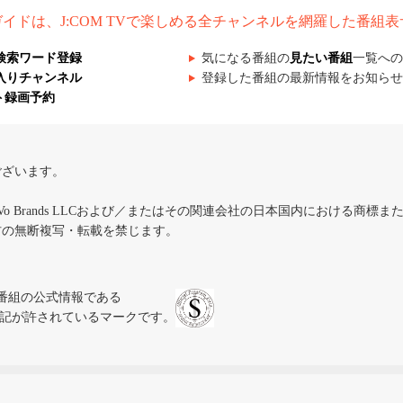
組ガイドは、J:COM TVで楽しめる全チャンネルを網羅した番組
検索ワード登録
気になる番組の
見たい番組
一覧への
入りチャンネル
登録した番組の最新情報をお知らせ
ト録画予約
ございます。
iVo Brands LLCおよび／またはその関連会社の日本国内における商標
材の無断複写・転載を禁じます。
、テレビ番組の公式情報である
スにのみ表記が許されているマークです。