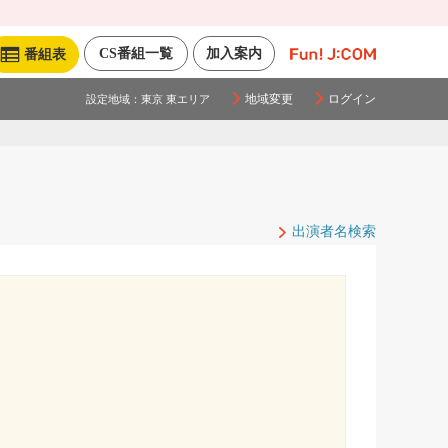
CS番組一覧
加入案内
番組表
地域変更
ログイン
設定地域：
東京 東エリア
出演者名検索