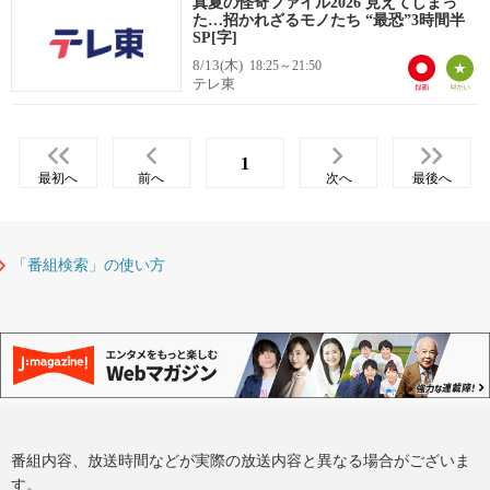
真夏の怪奇ファイル2026 見えてしまっ
た…招かれざるモノたち “最恐”3時間半
SP[字]
8/13(木)
18:25～21:50
テレ東
1
最初へ
前へ
次へ
最後へ
「番組検索」の使い方
番組内容、放送時間などが実際の放送内容と異なる場合がございま
す。