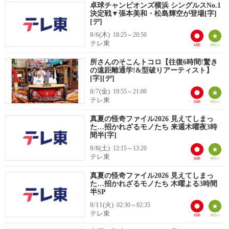
卓球チャンピオンズ横浜 シングルスNo.1
決定戦▼張本美和・松島輝空が登場[字]
[デ]
8/6(木)
18:25～20:50
テレ東
所さんのそこんトコロ【往復6時間!驚き
の遠距離通学!&型破りアーティスト】
[字][デ]
8/7(金)
19:55～21:00
テレ東
真夏の怪奇ファイル2026 見えてしまっ
た…招かれざるモノたち 来週木曜夜3時
間半[字]
8/8(土)
12:15～13:20
テレ東
真夏の怪奇ファイル2026 見えてしまっ
た…招かれざるモノたち 木曜よる3時間
半SP
8/11(火)
02:30～02:35
テレ東