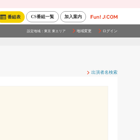
CS番組一覧
加入案内
番組表
地域変更
ログイン
設定地域：
東京 東エリア
出演者名検索