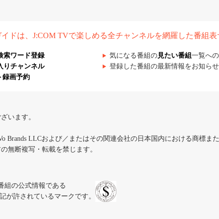
組ガイドは、J:COM TVで楽しめる全チャンネルを網羅した番組
検索ワード登録
気になる番組の
見たい番組
一覧への
入りチャンネル
登録した番組の最新情報をお知らせ
ト録画予約
ございます。
iVo Brands LLCおよび／またはその関連会社の日本国内における商標
材の無断複写・転載を禁じます。
、テレビ番組の公式情報である
スにのみ表記が許されているマークです。