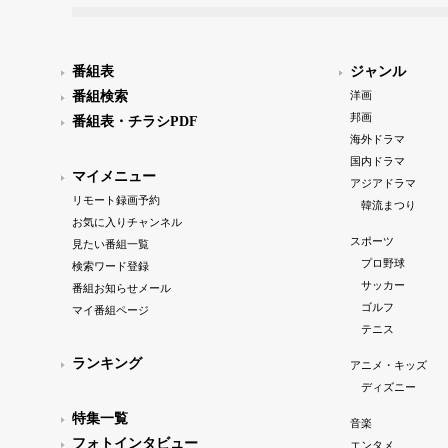
番組表
ジャンル
番組検索
洋画
邦画
番組表・チラシPDF
海外ドラマ
国内ドラマ
マイメニュー
アジアドラマ
リモート録画予約
韓流まつり
お気に入りチャンネル
スポーツ
見たい番組一覧
プロ野球
検索ワード登録
サッカー
番組お知らせメール
ゴルフ
マイ番組ページ
テニス
ランキング
アニメ・キッズ
ディズニー
特集一覧
音楽
フォトインタビュー
エンタメ