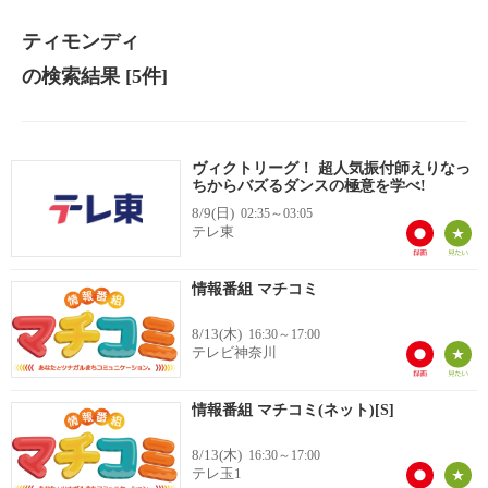
ティモンディ
の検索結果
[5件]
ヴィクトリーグ！ 超人気振付師えりなっ
ちからバズるダンスの極意を学べ!
8/9(日)
02:35～03:05
テレ東
情報番組 マチコミ
8/13(木)
16:30～17:00
テレビ神奈川
情報番組 マチコミ(ネット)[S]
8/13(木)
16:30～17:00
テレ玉1