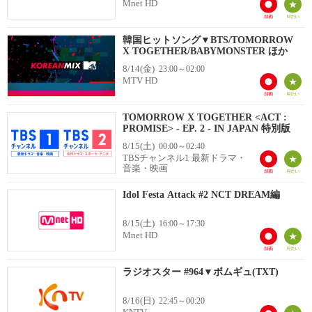
Mnet HD
韓国ヒットソング▼BTS/TOMORROW
X TOGETHER/BABYMONSTER ほか
8/14(金)
23:00～02:00
MTV HD
TOMORROW X TOGETHER <ACT :
PROMISE> - EP. 2 - IN JAPAN 特別版
8/15(土)
00:00～02:40
TBSチャンネル1 最新ドラマ・
音楽・映画
Idol Festa Attack #2 NCT DREAM編
8/15(土)
16:00～17:30
Mnet HD
ラジオスター #964▼ボムギュ(TXT)
8/16(日)
22:45～00:20