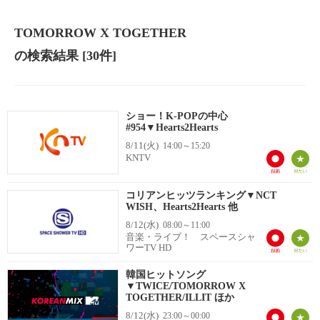
TOMORROW X TOGETHER
の検索結果
[30件]
ショー！K-POPの中心
#954▼Hearts2Hearts
8/11(火)
14:00～15:20
KNTV
コリアンヒッツランキング▼NCT
WISH、Hearts2Hearts 他
8/12(水)
08:00～11:00
音楽・ライブ！ スペースシャ
ワーTV HD
韓国ヒットソング
▼TWICE/TOMORROW X
TOGETHER/ILLIT ほか
8/12(水)
23:00～00:00