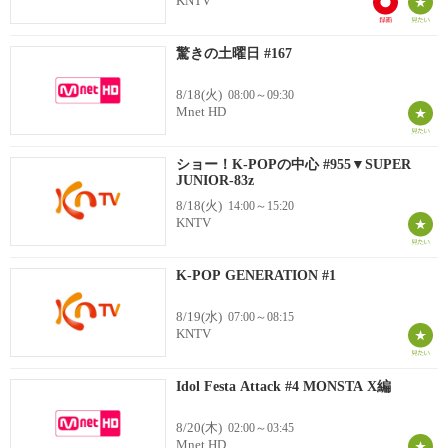
KNTV
驚きの土曜日 #167
8/18(火)
08:00～09:30
Mnet HD
ショー！K-POPの中心 #955▼SUPER
JUNIOR-83z
8/18(火)
14:00～15:20
KNTV
K-POP GENERATION #1
8/19(水)
07:00～08:15
KNTV
Idol Festa Attack #4 MONSTA X編
8/20(木)
02:00～03:45
Mnet HD