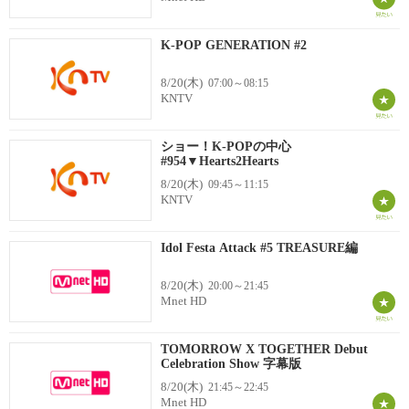
K-POP GENERATION #2
8/20(木)
07:00～08:15
KNTV
ショー！K-POPの中心
#954▼Hearts2Hearts
8/20(木)
09:45～11:15
KNTV
Idol Festa Attack #5 TREASURE編
8/20(木)
20:00～21:45
Mnet HD
TOMORROW X TOGETHER Debut
Celebration Show 字幕版
8/20(木)
21:45～22:45
Mnet HD