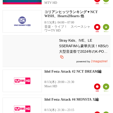
MTV HD
コリアンヒッツランキング▼NCT
WISH、Hearts2Hearts 他
8/13(木)
04:00～07:00
音楽・ライブ！ スペースシャ
ワーTV HD
Stray Kids、IVE、LE
SSERAFIMら豪華共演！KBSの
大型音楽祭で2024年のK-POP
を総ざらい
J:magazine!
powered by
Idol Festa Attack #2 NCT DREAM編
8/13(木)
20:00～21:30
Mnet HD
Idol Festa Attack #4 MONSTA X編
8/13(木)
21:30～23:15