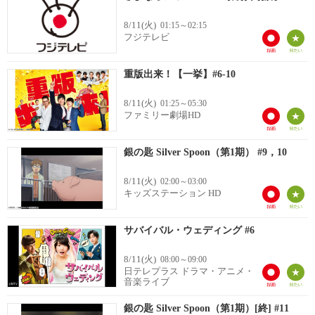
8/11(火)
01:15～02:15
フジテレビ
重版出来！【一挙】#6-10
8/11(火)
01:25～05:30
ファミリー劇場HD
銀の匙 Silver Spoon（第1期） #9，10
8/11(火)
02:00～03:00
キッズステーション HD
サバイバル・ウェディング #6
8/11(火)
08:00～09:00
日テレプラス ドラマ・アニメ・
音楽ライブ
銀の匙 Silver Spoon（第1期）[終] #11