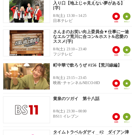
入り口【地上じゃ見えない夢がある】
[字]
8/8(土)
13:30～14:25
日本テレビ
さんまのお笑い向上委員会▼仕事に一途
なエルフ荒川に合コン&ホスト&恋愛の
ススメ[字]
8/8(土)
23:10～23:40
フジテレビ
町中華で飲ろうぜ #156【荒川線編】
8/8(土)
23:15～23:45
映画･チャンネルNECO-HD
黄泉のツガイ 第十八話
8/8(土)
23:30～00:00
BS11 イレブン
タイムトラベルダディ #2 ダイアン津