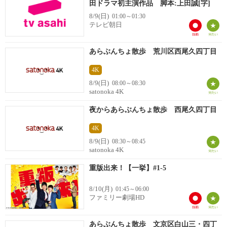
田ドラマ初主演作品 脚本:上田誠[字]
8/9(日)
01:00～01:30
テレビ朝日
あらぶんちょ散歩 荒川区西尾久四丁目
4K
8/9(日)
08:00～08:30
satonoka 4K
夜からあらぶんちょ散歩 西尾久四丁目
4K
8/9(日)
08:30～08:45
satonoka 4K
重版出来！【一挙】#1-5
8/10(月)
01:45～06:00
ファミリー劇場HD
あらぶんちょ散歩 文京区白山三・四丁