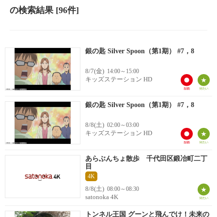
の検索結果
[96件]
銀の匙 Silver Spoon（第1期） #7，8
8/7(金)
14:00～15:00
キッズステーション HD
銀の匙 Silver Spoon（第1期） #7，8
8/8(土)
02:00～03:00
キッズステーション HD
あらぶんちょ散歩 千代田区鍛冶町二丁
目
4K
8/8(土)
08:00～08:30
satonoka 4K
トンネル王国 グーンと飛んでけ！未来の