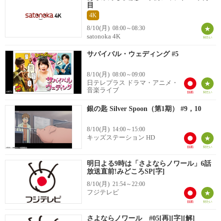
目
4K
8/10(月)
08:00～08:30
satonoka 4K
サバイバル・ウェディング #5
8/10(月)
08:00～09:00
日テレプラス ドラマ・アニメ・
音楽ライブ
銀の匙 Silver Spoon（第1期） #9，10
8/10(月)
14:00～15:00
キッズステーション HD
明日よる9時は「さよならノワール」6話
放送直前!みどころSP[字]
8/10(月)
21:54～22:00
フジテレビ
さよならノワール #05[再][字][解]