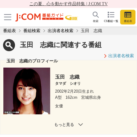
この夏、心を動かす作品特集 | J:COM TV
検索
CS番組一覧
番組表
番組表
番組検索
出演者名検索
玉田 志織
玉田 志織に関連する番組
出演者名検索
玉田 志織のプロフィール
玉田 志織
タマダ シオリ
2002年2月20日生まれ
A型
162cm
宮城県出身
女優
もっと見る