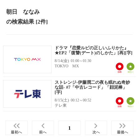
朝日 ななみ
の検索結果
[2件]
ドラマ『恋愛ルビの正しいふりかた』
★EP2「復讐(デート)のしかた」[再][字]
8/14(金)
01:00～01:30
TOKYO MX
ストレンジ-伊藤潤二の夜も眠れぬ奇妙
な話- #7「中古レコード」「顔泥棒」
[字]
8/15(土)
00:12～00:52
テレ東
1
最初へ
前へ
次へ
最後へ