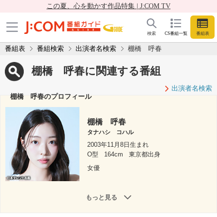
この夏、心を動かす作品特集 | J:COM TV
検索
CS番組一覧
番組表
番組表
番組検索
出演者名検索
棚橋 呼春
棚橋 呼春に関連する番組
出演者名検索
棚橋 呼春のプロフィール
棚橋 呼春
タナハシ コハル
2003年11月8日生まれ
O型
164cm
東京都出身
女優
もっと見る