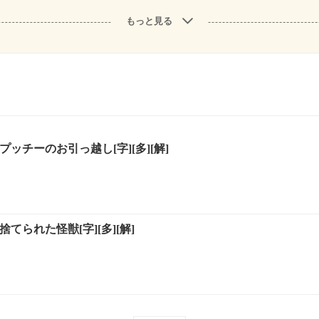
もっと見る
ッチーのお引っ越し[字][多][解]
てられた怪獣[字][多][解]