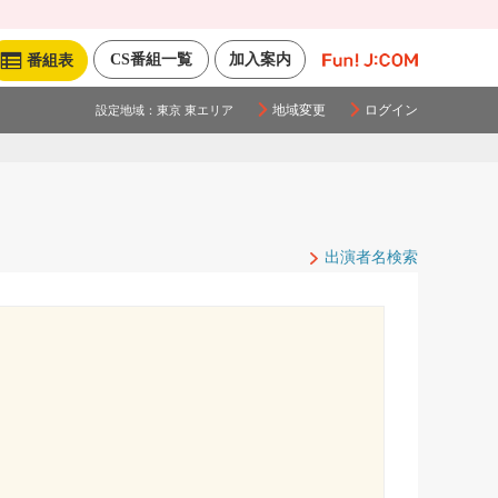
CS番組一覧
加入案内
番組表
地域変更
ログイン
設定地域：
東京 東エリア
出演者名検索