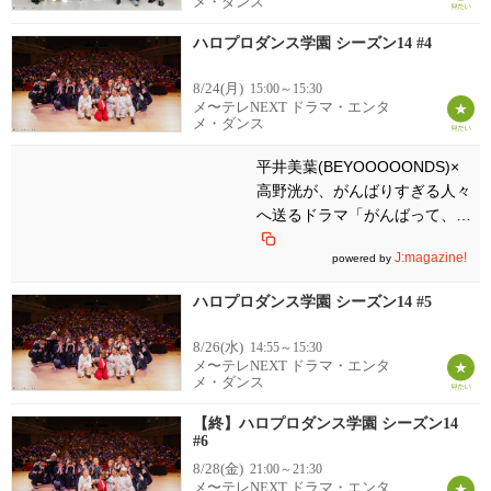
メ・ダンス
ハロプロダンス学園 シーズン14 #4
8/24(月)
15:00～15:30
メ〜テレNEXT ドラマ・エンタ
メ・ダンス
平井美葉(BEYOOOOONDS)×
高野洸が、がんばりすぎる人々
へ送るドラマ「がんばって、が
んばらない」
J:magazine!
powered by
ハロプロダンス学園 シーズン14 #5
8/26(水)
14:55～15:30
メ〜テレNEXT ドラマ・エンタ
メ・ダンス
【終】ハロプロダンス学園 シーズン14
#6
8/28(金)
21:00～21:30
メ〜テレNEXT ドラマ・エンタ