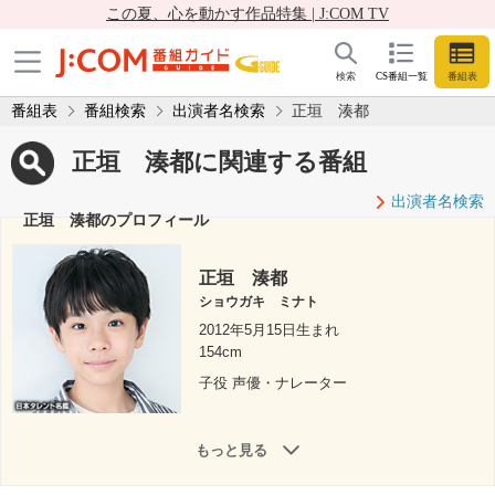
この夏、心を動かす作品特集 | J:COM TV
検索
CS番組一覧
番組表
番組表
番組検索
出演者名検索
正垣 湊都
正垣 湊都に関連する番組
出演者名検索
正垣 湊都のプロフィール
正垣 湊都
ショウガキ ミナト
2012年5月15日生まれ
154cm
子役 声優・ナレーター
もっと見る