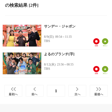
の検索結果
[2件]
サンデー・ジャポン
8/9(日)
09:54～11:35
TBS
よるのブランチ[字]
8/12(水)
23:56～00:55
TBS
1
最初へ
前へ
次へ
最後へ