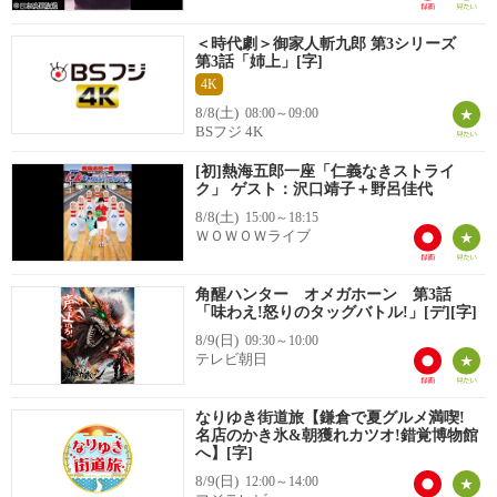
＜時代劇＞御家人斬九郎 第3シリーズ
第3話「姉上」[字]
4K
8/8(土)
08:00～09:00
BSフジ 4K
[初]熱海五郎一座「仁義なきストライ
ク」 ゲスト：沢口靖子＋野呂佳代
8/8(土)
15:00～18:15
ＷＯＷＯＷライブ
角醒ハンター オメガホーン 第3話
「味わえ!怒りのタッグバトル!」[デ][字]
8/9(日)
09:30～10:00
テレビ朝日
なりゆき街道旅【鎌倉で夏グルメ満喫!
名店のかき氷&朝獲れカツオ!錯覚博物館
へ】[字]
8/9(日)
12:00～14:00