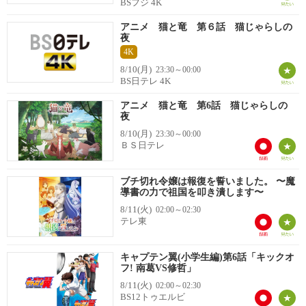
BSフジ 4K
アニメ 猫と竜 第６話 猫じゃらしの
夜
4K
8/10(月)
23:30～00:00
BS日テレ 4K
アニメ 猫と竜 第6話 猫じゃらしの
夜
8/10(月)
23:30～00:00
ＢＳ日テレ
ブチ切れ令嬢は報復を誓いました。 〜魔
導書の力で祖国を叩き潰します〜
8/11(火)
02:00～02:30
テレ東
キャプテン翼(小学生編)第6話「キックオ
フ! 南葛VS修哲」
8/11(火)
02:00～02:30
BS12トゥエルビ