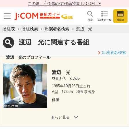
この夏、心を動かす作品特集 | J:COM TV
検索
CS番組一覧
番組表
番組表
番組検索
出演者名検索
渡辺 光
渡辺 光に関連する番組
出演者名検索
渡辺 光のプロフィール
渡辺 光
ワタナベ ヒカル
1985年10月26日生まれ
A型
174cm
埼玉県出身
俳優
もっと見る