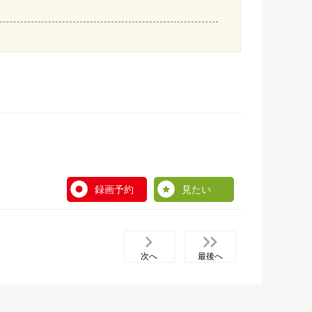
録画予約
見たい
次へ
最後へ