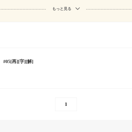
もっと見る
5[再][字][解]
1