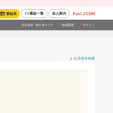
CS番組一覧
加入案内
番組表
地域変更
ログイン
設定地域：
東京 東エリア
出演者名検索