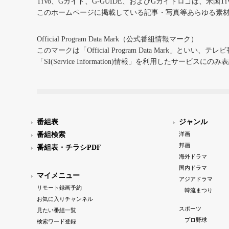
TiVo、Gガイド、G-GUIDE、およびGガイドロゴは、米国T
このホームページに掲載している記事・写真等あらゆる素
Official Program Data Mark（公式番組情報マーク）
このマークは「Official Program Data Mark」といい
「SI(Service Information)情報」を利用したサービ
番組表
ジャンル
番組検索
洋画
邦画
番組表・チラシPDF
海外ドラマ
国内ドラマ
マイメニュー
アジアドラマ
リモート録画予約
韓流まつり
お気に入りチャンネル
スポーツ
見たい番組一覧
プロ野球
検索ワード登録