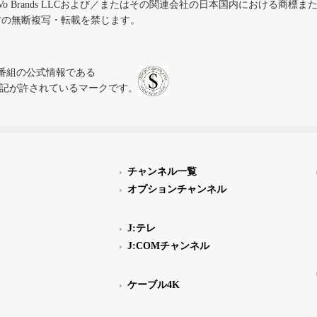
iVo Brands LLCおよび／またはその関連会社の日本国内における商標
材の無断複写・転載を禁じます。
、テレビ番組の公式情報である
スにのみ表記が許されているマークです。
チャンネル一覧
オプションチャンネル
J:テレ
J:COMチャンネル
ケーブル4K