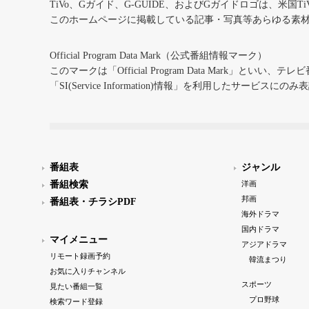
TiVo、Gガイド、G-GUIDE、およびGガイドロゴは、米国T
このホームページに掲載している記事・写真等あらゆる素
Official Program Data Mark（公式番組情報マーク）
このマークは「Official Program Data Mark」といい
「SI(Service Information)情報」を利用したサービ
番組表
ジャンル
番組検索
洋画
邦画
番組表・チラシPDF
海外ドラマ
国内ドラマ
マイメニュー
アジアドラマ
リモート録画予約
韓流まつり
お気に入りチャンネル
スポーツ
見たい番組一覧
プロ野球
検索ワード登録