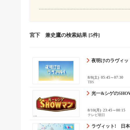
宮下 兼史鷹
の検索結果
[5件]
夜明けのラヴィット
8/8(土)
05:45～07:30
TBS
光一&シゲのSHOW
8/10(月)
23:45～00:15
テレビ朝日
ラヴィット! 日本