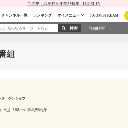
この夏、心を動かす作品特集 | J:COM TV
チャンネル一覧
ランキング
マイメニュー
J:COM STREAM
詳細検索
番組
シタ ケンショウ
れ
A型
168cm
群馬県出身