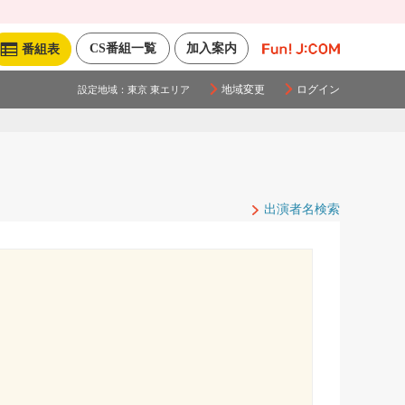
CS番組一覧
加入案内
番組表
地域変更
ログイン
設定地域：
東京 東エリア
出演者名検索