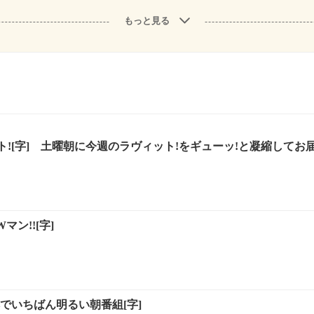
もっと見る
![字] 土曜朝に今週のラヴィット!をギューッ!と凝縮してお届
マン!![字]
でいちばん明るい朝番組[字]