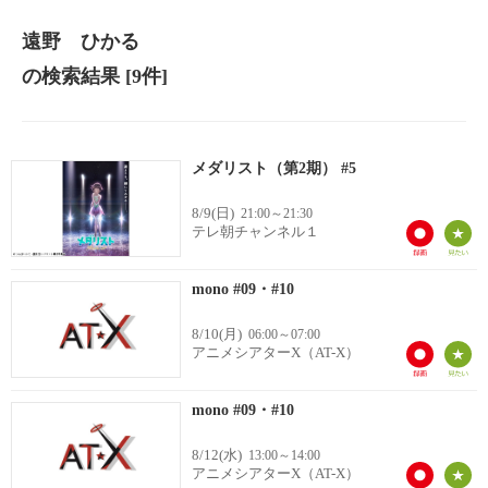
遠野 ひかる
の検索結果
[9件]
メダリスト（第2期） #5
8/9(日)
21:00～21:30
テレ朝チャンネル１
mono #09・#10
8/10(月)
06:00～07:00
アニメシアターX（AT-X）
mono #09・#10
8/12(水)
13:00～14:00
アニメシアターX（AT-X）