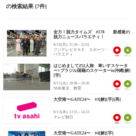
の検索結果
[7件]
全力！脱力タイムズ #178 新感覚の
脱力ニュースバラエティ！
8/10(月)
21:30～22:01
フジテレビＯＮＥ スポーツ・
バラエティ
はじめましての2人旅 車いすスケータ
ー×ブラジル国籍のスケーターin沖縄[解]
[字]
8/11(火)
20:00～20:30
NHK東京 教育
大空港〜GATE24〜 #3[解][字][再]
8/13(木)
13:55～14:53
テレビ朝日
大空港〜GATE24〜 #4[解][字]