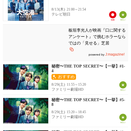
8/13(木)
21:00～21:54
テレビ朝日
板垣李光人が映画『口に関する
アンケート』で挑むホラーなら
ではの「見せる」芝居
J:magazine!
powered by
秘密〜THE TOP SECRET〜【一挙】#1-
4
8/29(土)
11:55～15:20
ファミリー劇場HD
秘密〜THE TOP SECRET〜【一挙】#5-
8
8/29(土)
15:20～18:45
ファミリー劇場HD