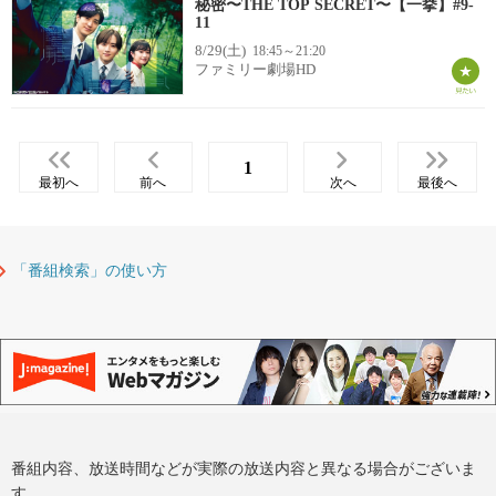
秘密〜THE TOP SECRET〜【一挙】#9-
11
8/29(土)
18:45～21:20
ファミリー劇場HD
1
最初へ
前へ
次へ
最後へ
「番組検索」の使い方
番組内容、放送時間などが実際の放送内容と異なる場合がございま
す。