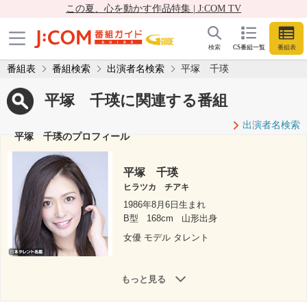
この夏、心を動かす作品特集 | J:COM TV
検索
CS番組一覧
番組表
番組表
番組検索
出演者名検索
平塚 千瑛
平塚 千瑛に関連する番組
出演者名検索
平塚 千瑛のプロフィール
平塚 千瑛
ヒラツカ チアキ
1986年8月6日生まれ
B型
168cm
山形出身
女優 モデル タレント
もっと見る