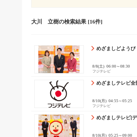
大川 立樹
の検索結果
[16件]
めざましどようび 
8/8(土)
06:00～08:30
フジテレビ
めざましテレビ全部
8/10(月)
04:55～05:25
フジテレビ
めざましテレビ[デ
8/10(月)
05:25～09:00