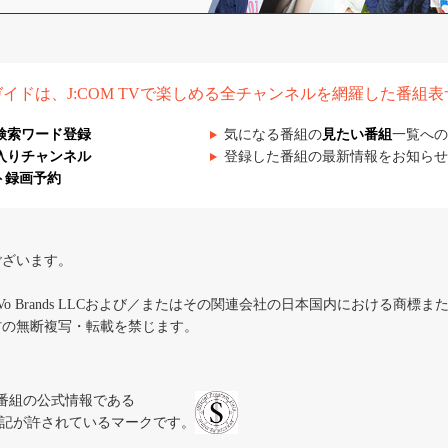
組ガイドは、J:COM TVで楽しめる全チャンネルを網羅した番組
検索ワード登録
気になる番組の
見たい番組
一覧への
入りチャンネル
登録した番組の最新情報をお知らせ
ト録画予約
ございます。
iVo Brands LLCおよび／またはその関連会社の日本国内における商標
材の無断複写・転載を禁じます。
、テレビ番組の公式情報である
スにのみ表記が許されているマークです。