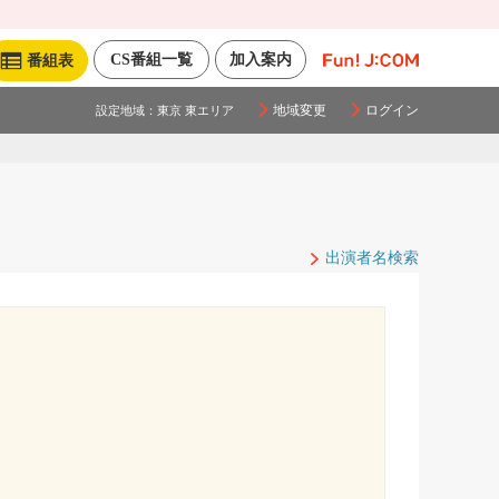
CS番組一覧
加入案内
番組表
地域変更
ログイン
設定地域：
東京 東エリア
出演者名検索