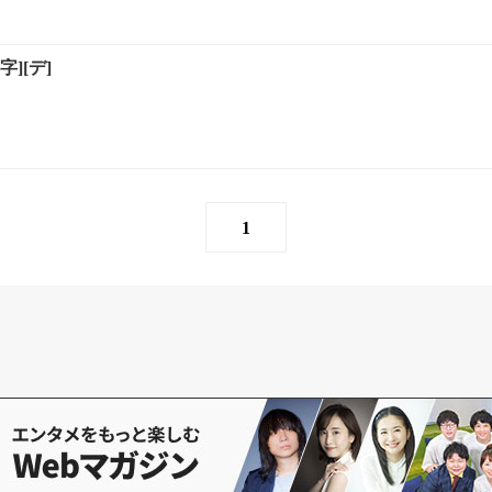
][デ]
1