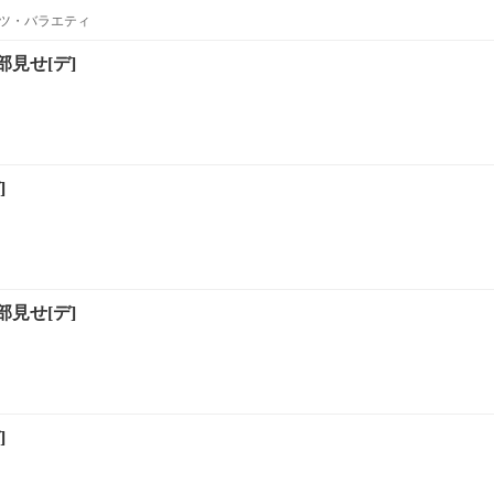
ツ・バラエティ
見せ[デ]
]
見せ[デ]
]