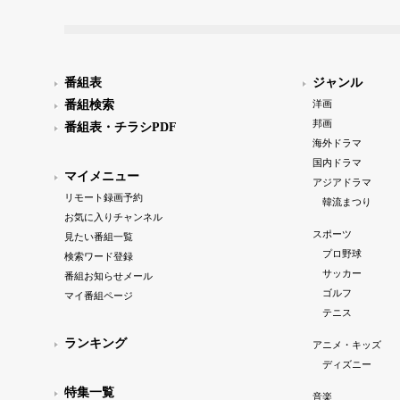
番組表
ジャンル
番組検索
洋画
邦画
番組表・チラシPDF
海外ドラマ
国内ドラマ
マイメニュー
アジアドラマ
リモート録画予約
韓流まつり
お気に入りチャンネル
スポーツ
見たい番組一覧
プロ野球
検索ワード登録
サッカー
番組お知らせメール
ゴルフ
マイ番組ページ
テニス
ランキング
アニメ・キッズ
ディズニー
特集一覧
音楽