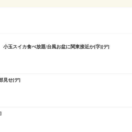
小玉スイカ食べ放題/台風お盆に関東接近か[字][デ]
見せ[デ]
]