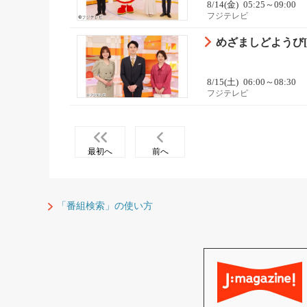
8/14(金)
05:25～09:00
フジテレビ
めざましどようび[字
8/15(土)
06:00～08:30
フジテレビ
最初へ
前へ
「番組検索」の使い方