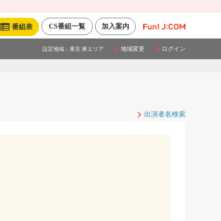
CS番組一覧
加入案内
番組表
地域変更
ログイン
設定地域：
東京 東エリア
出演者名検索