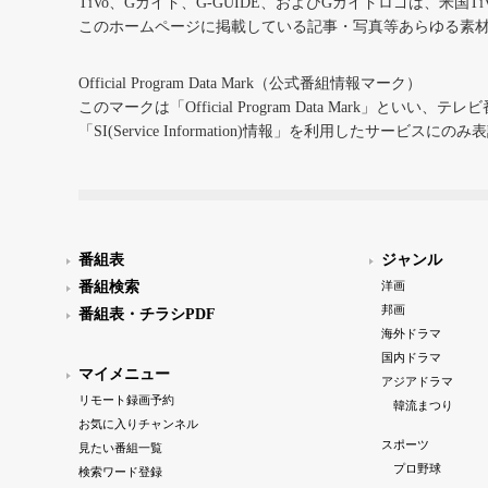
TiVo、Gガイド、G-GUIDE、およびGガイドロゴは、米国T
このホームページに掲載している記事・写真等あらゆる素
Official Program Data Mark（公式番組情報マーク）
このマークは「Official Program Data Mark」といい
「SI(Service Information)情報」を利用したサービ
番組表
ジャンル
番組検索
洋画
邦画
番組表・チラシPDF
海外ドラマ
国内ドラマ
マイメニュー
アジアドラマ
リモート録画予約
韓流まつり
お気に入りチャンネル
スポーツ
見たい番組一覧
プロ野球
検索ワード登録