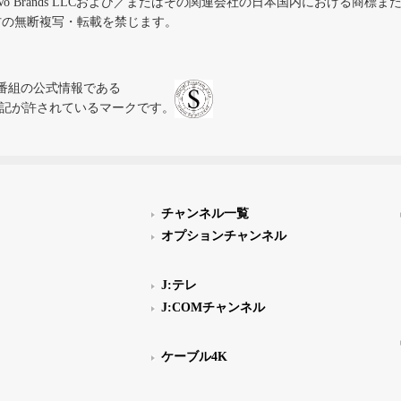
iVo Brands LLCおよび／またはその関連会社の日本国内における商標
材の無断複写・転載を禁じます。
、テレビ番組の公式情報である
スにのみ表記が許されているマークです。
チャンネル一覧
オプションチャンネル
J:テレ
J:COMチャンネル
ケーブル4K