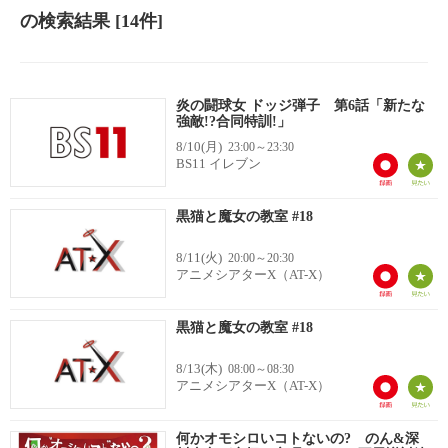
の検索結果
[14件]
炎の闘球女 ドッジ弾子 第6話「新たな
強敵!?合同特訓!」
8/10(月)
23:00～23:30
BS11 イレブン
黒猫と魔女の教室 #18
8/11(火)
20:00～20:30
アニメシアターX（AT-X）
黒猫と魔女の教室 #18
8/13(木)
08:00～08:30
アニメシアターX（AT-X）
何かオモシロいコトないの? のん&深