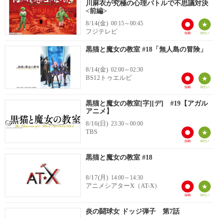
川麻衣が究極の心理バトルで不思議対決
<前編>
8/14(金)
00:15～00:45
フジテレビ
黒猫と魔女の教室 #18「無人島の冒険」
8/14(金)
02:00～02:30
BS12トゥエルビ
黒猫と魔女の教室[字][デ] #19【アガル
アニメ】
8/16(日)
23:30～00:00
TBS
黒猫と魔女の教室 #18
8/17(月)
14:00～14:30
アニメシアターX（AT-X）
炎の闘球女 ドッジ弾子 第7話