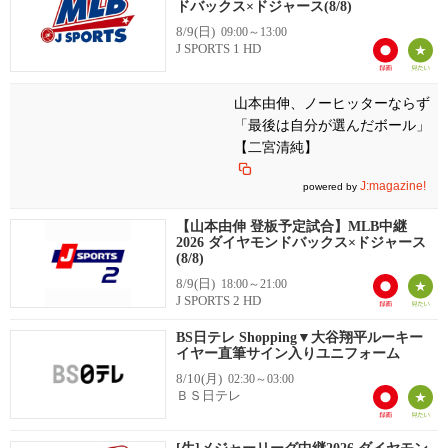
ドバックス×ドジャース(8/8)
8/9(日)
09:00～13:00
J SPORTS 1 HD
山本由伸、ノーヒッターならず
「最後は自分が選んだボール」
【二宮清純】
J:magazine!
powered by
【山本由伸 登板予定試合】MLB中継
2026 ダイヤモンドバックス×ドジャース
(8/8)
8/9(日)
18:00～21:00
J SPORTS 2 HD
BS日テレ Shopping▼大谷翔平ルーキー
イヤー直筆サイン入りユニフォーム
8/10(月)
02:30～03:00
ＢＳ日テレ