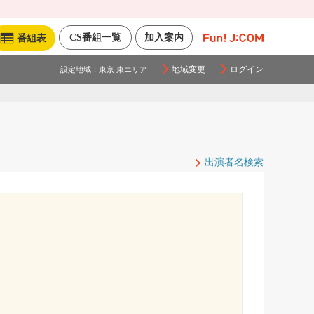
CS番組一覧
加入案内
番組表
地域変更
ログイン
設定地域：
東京 東エリア
出演者名検索