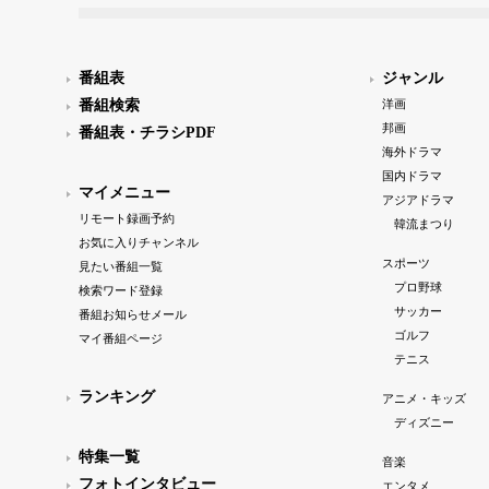
番組表
ジャンル
番組検索
洋画
邦画
番組表・チラシPDF
海外ドラマ
国内ドラマ
マイメニュー
アジアドラマ
リモート録画予約
韓流まつり
お気に入りチャンネル
スポーツ
見たい番組一覧
プロ野球
検索ワード登録
サッカー
番組お知らせメール
ゴルフ
マイ番組ページ
テニス
ランキング
アニメ・キッズ
ディズニー
特集一覧
音楽
フォトインタビュー
エンタメ