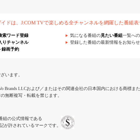
組ガイドは、J:COM TVで楽しめる全チャンネルを網羅した番組
検索ワード登録
気になる番組の
見たい番組
一覧への
入りチャンネル
登録した番組の最新情報をお知らせ
ト録画予約
ございます。
iVo Brands LLCおよび／またはその関連会社の日本国内における商標
材の無断複写・転載を禁じます。
、テレビ番組の公式情報である
スにのみ表記が許されているマークです。