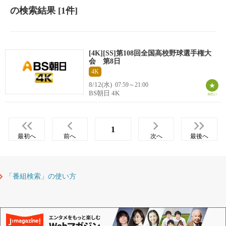
の検索結果
[1件]
[4K][SS]第108回全国高校野球選手権大
会 第8日
4K
8/12(水)
07:59～21:00
BS朝日 4K
1
最初へ
前へ
次へ
最後へ
「番組検索」の使い方