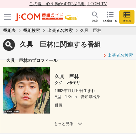
この夏、心を動かす作品特集 | J:COM TV
検索
CS番組一覧
番組表
番組表
番組検索
出演者名検索
久具 巨林
久具 巨林に関連する番組
出演者名検索
久具 巨林のプロフィール
久具 巨林
クグ マサモリ
1992年11月10日生まれ
A型
173cm
愛知県出身
俳優
もっと見る