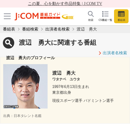
この夏、心を動かす作品特集 | J:COM TV
検索
CS番組一覧
番組表
番組表
番組検索
出演者名検索
渡辺 勇大
渡辺 勇大に関連する番組
出演者名検索
渡辺 勇大のプロフィール
渡辺 勇大
ワタナベ ユウタ
1997年6月13日生まれ
東京都出身
現役スポーツ選手 バドミントン選手
出典：
日本タレント名鑑