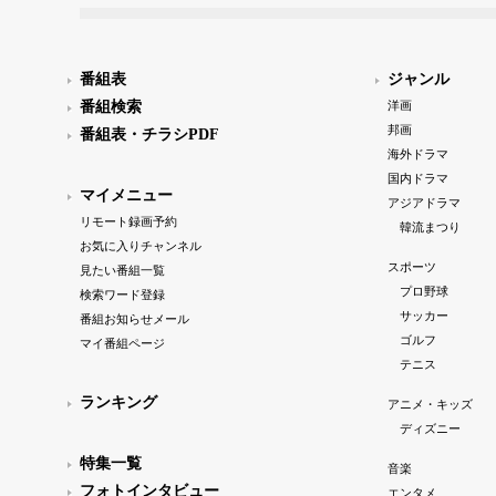
番組表
ジャンル
番組検索
洋画
邦画
番組表・チラシPDF
海外ドラマ
国内ドラマ
マイメニュー
アジアドラマ
リモート録画予約
韓流まつり
お気に入りチャンネル
スポーツ
見たい番組一覧
プロ野球
検索ワード登録
サッカー
番組お知らせメール
ゴルフ
マイ番組ページ
テニス
ランキング
アニメ・キッズ
ディズニー
特集一覧
音楽
フォトインタビュー
エンタメ