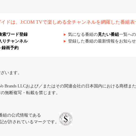
組ガイドは、J:COM TVで楽しめる全チャンネルを網羅した番組
検索ワード登録
気になる番組の
見たい番組
一覧への
入りチャンネル
登録した番組の最新情報をお知らせ
ト録画予約
ございます。
iVo Brands LLCおよび／またはその関連会社の日本国内における商標
材の無断複写・転載を禁じます。
、テレビ番組の公式情報である
スにのみ表記が許されているマークです。