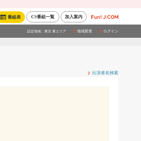
CS番組一覧
加入案内
番組表
地域変更
ログイン
設定地域：
東京 東エリア
出演者名検索