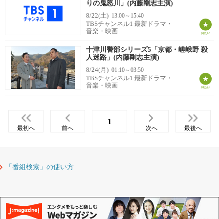
りの鬼怒川」(内藤剛志主演)
8/22(土)
13:00～15:40
TBSチャンネル1 最新ドラマ・
音楽・映画
十津川警部シリーズ5「京都・嵯峨野 殺
人迷路」(内藤剛志主演)
8/24(月)
01:10～03:50
TBSチャンネル1 最新ドラマ・
音楽・映画
1
最初へ
前へ
次へ
最後へ
「番組検索」の使い方