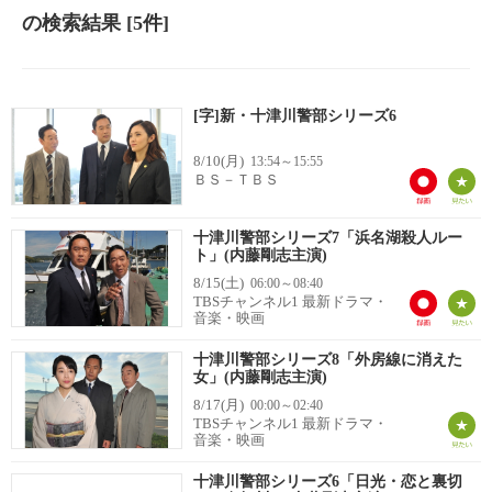
の検索結果
[5件]
[字]新・十津川警部シリーズ6
8/10(月)
13:54～15:55
ＢＳ－ＴＢＳ
十津川警部シリーズ7「浜名湖殺人ルー
ト」(内藤剛志主演)
8/15(土)
06:00～08:40
TBSチャンネル1 最新ドラマ・
音楽・映画
十津川警部シリーズ8「外房線に消えた
女」(内藤剛志主演)
8/17(月)
00:00～02:40
TBSチャンネル1 最新ドラマ・
音楽・映画
十津川警部シリーズ6「日光・恋と裏切