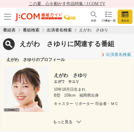
この夏、心を動かす作品特集 | J:COM TV
検索
CS番組一覧
番組表
番組表
番組検索
出演者名検索
えがわ さゆり
えがわ さゆりに関連する番組
出演者名検索
えがわ さゆりのプロフィール
えがわ さゆり
エガワ サユリ
10年18月日生まれ
B型
159cm
福岡県出身
キャスター リポーター 司会者・ＭＣ
もっと見る