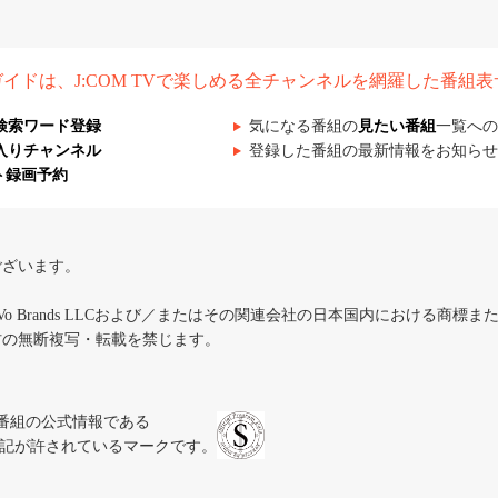
組ガイドは、J:COM TVで楽しめる全チャンネルを網羅した番組
検索ワード登録
気になる番組の
見たい番組
一覧への
入りチャンネル
登録した番組の最新情報をお知らせ
ト録画予約
ございます。
iVo Brands LLCおよび／またはその関連会社の日本国内における商標
材の無断複写・転載を禁じます。
、テレビ番組の公式情報である
スにのみ表記が許されているマークです。