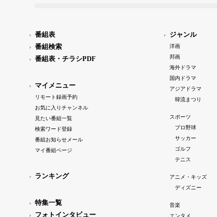
番組表
ジャンル
番組検索
洋画
邦画
番組表・チラシPDF
海外ドラマ
国内ドラマ
マイメニュー
アジアドラマ
リモート録画予約
韓流まつり
お気に入りチャンネル
スポーツ
見たい番組一覧
プロ野球
検索ワード登録
サッカー
番組お知らせメール
ゴルフ
マイ番組ページ
テニス
ランキング
アニメ・キッズ
ディズニー
特集一覧
音楽
フォトインタビュー
エンタメ