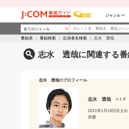
ジャンル
番組表
番組検索
出演者名検索
志水 透哉
志水 透哉に関連する番
志水 透哉のプロフィール
志水 透哉
シミズ
2011年1月18日生まれ
俳優