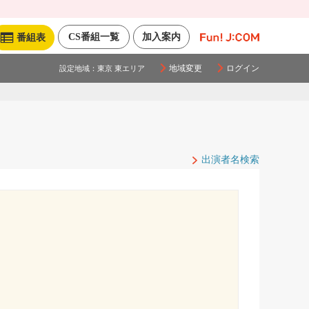
CS番組一覧
加入案内
番組表
地域変更
ログイン
設定地域：
東京 東エリア
出演者名検索