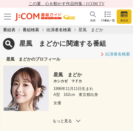
この夏、心を動かす作品特集 | J:COM TV
検索
CS番組一覧
番組表
番組表
番組検索
出演者名検索
星風 まどか
星風 まどかに関連する番組
出演者名検索
星風 まどかのプロフィール
星風 まどか
ホシカゼ マドカ
1996年11月11日生まれ
A型
162cm
東京都出身
女優
もっと見る