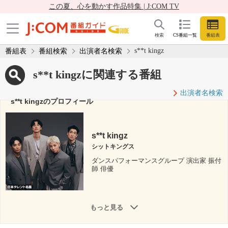
この夏、心を動かす作品特集 | J:COM TV
検索
CS番組一覧
番組表
s**t kingz
番組表
番組検索
出演者名検索
s**t kingzに関連する番組
出演者名検索
s**t kingzのプロフィール
s**t kingz
シットキングス
ダンスパフォーマンスグループ 演出家 振付
師 俳優
もっと見る