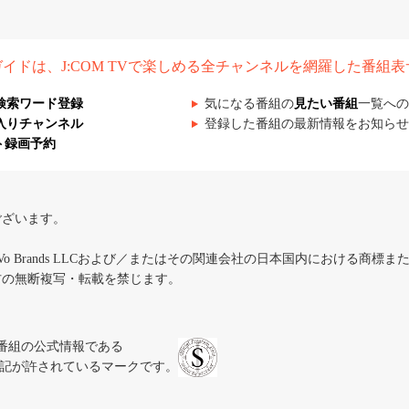
組ガイドは、J:COM TVで楽しめる全チャンネルを網羅した番組
検索ワード登録
気になる番組の
見たい番組
一覧への
入りチャンネル
登録した番組の最新情報をお知らせ
ト録画予約
ございます。
iVo Brands LLCおよび／またはその関連会社の日本国内における商標
材の無断複写・転載を禁じます。
、テレビ番組の公式情報である
スにのみ表記が許されているマークです。