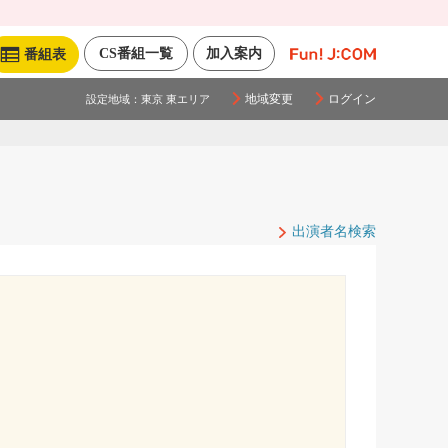
CS番組一覧
加入案内
番組表
地域変更
ログイン
設定地域：
東京 東エリア
出演者名検索