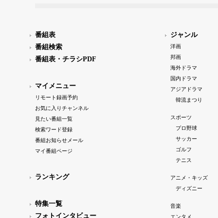
番組表
ジャンル
番組検索
洋画
邦画
番組表・チラシPDF
海外ドラマ
国内ドラマ
マイメニュー
アジアドラマ
リモート録画予約
韓流まつり
お気に入りチャンネル
スポーツ
見たい番組一覧
プロ野球
検索ワード登録
サッカー
番組お知らせメール
ゴルフ
マイ番組ページ
テニス
ランキング
アニメ・キッズ
ディズニー
特集一覧
音楽
フォトインタビュー
エンタメ