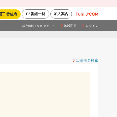
CS番組一覧
加入案内
番組表
地域変更
ログイン
設定地域：
東京 東エリア
出演者名検索