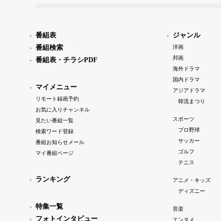
番組表
ジャンル
番組検索
洋画
邦画
番組表・チラシPDF
海外ドラマ
国内ドラマ
マイメニュー
アジアドラマ
リモート録画予約
韓流まつり
お気に入りチャンネル
スポーツ
見たい番組一覧
プロ野球
検索ワード登録
サッカー
番組お知らせメール
ゴルフ
マイ番組ページ
テニス
ランキング
アニメ・キッズ
ディズニー
特集一覧
音楽
フォトインタビュー
エンタメ