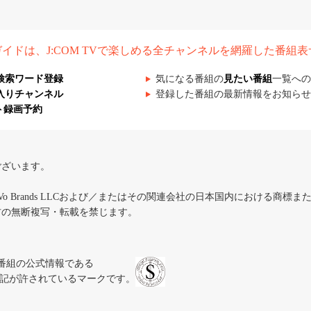
組ガイドは、J:COM TVで楽しめる全チャンネルを網羅した番組
検索ワード登録
気になる番組の
見たい番組
一覧への
入りチャンネル
登録した番組の最新情報をお知らせ
ト録画予約
ございます。
iVo Brands LLCおよび／またはその関連会社の日本国内における商標
材の無断複写・転載を禁じます。
、テレビ番組の公式情報である
スにのみ表記が許されているマークです。