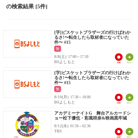
の検索結果
[5件]
[字]ビスケットブラザーズの行けばわか
るさ!〜転生したら取材者になっていた
件〜 #15
無
8/8(土)
17:00～17:30
BSよしもと
[字]ビスケットブラザーズの行けばわか
るさ!〜転生したら取材者になっていた
件〜 #15
無
8/10(月)
17:30～18:00
BSよしもと
アカデミーナイトG 舞台アルカードシ
ョー松下優也・彩風咲奈&映画黒牢城
8/12(水)
01:56～02:36
TBS