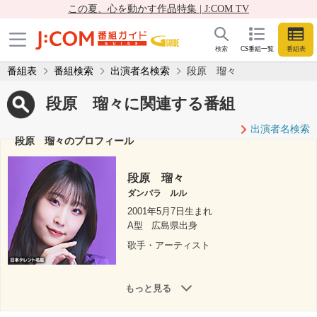
この夏、心を動かす作品特集 | J:COM TV
検索
CS番組一覧
番組表
番組表
番組検索
出演者名検索
段原 瑠々
段原 瑠々に関連する番組
出演者名検索
段原 瑠々のプロフィール
段原 瑠々
ダンバラ ルル
2001年5月7日生まれ
A型
広島県出身
歌手・アーティスト
もっと見る