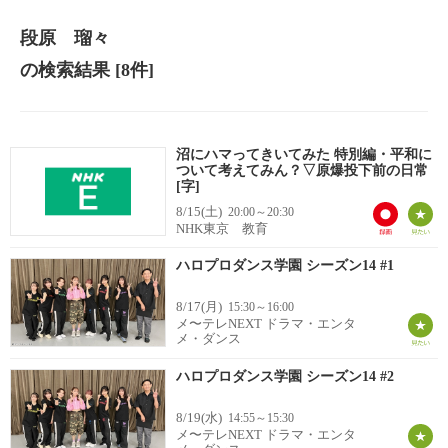
段原 瑠々
の検索結果
[8件]
沼にハマってきいてみた 特別編・平和に
ついて考えてみん？▽原爆投下前の日常
[字]
8/15(土)
20:00～20:30
NHK東京 教育
ハロプロダンス学園 シーズン14 #1
8/17(月)
15:30～16:00
メ〜テレNEXT ドラマ・エンタ
メ・ダンス
ハロプロダンス学園 シーズン14 #2
8/19(水)
14:55～15:30
メ〜テレNEXT ドラマ・エンタ