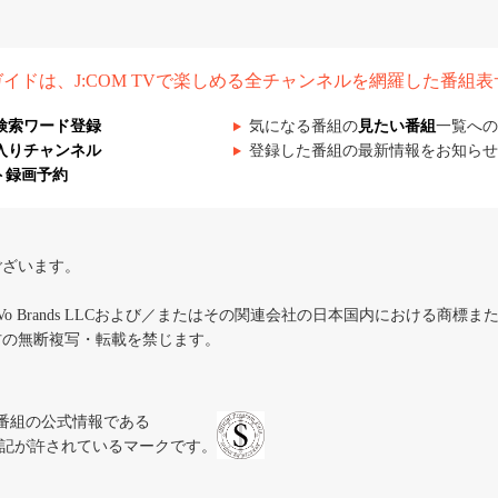
組ガイドは、J:COM TVで楽しめる全チャンネルを網羅した番組
検索ワード登録
気になる番組の
見たい番組
一覧への
入りチャンネル
登録した番組の最新情報をお知らせ
ト録画予約
ございます。
iVo Brands LLCおよび／またはその関連会社の日本国内における商標
材の無断複写・転載を禁じます。
、テレビ番組の公式情報である
スにのみ表記が許されているマークです。