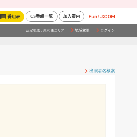
CS番組一覧
加入案内
番組表
地域変更
ログイン
設定地域：
東京 東エリア
出演者名検索