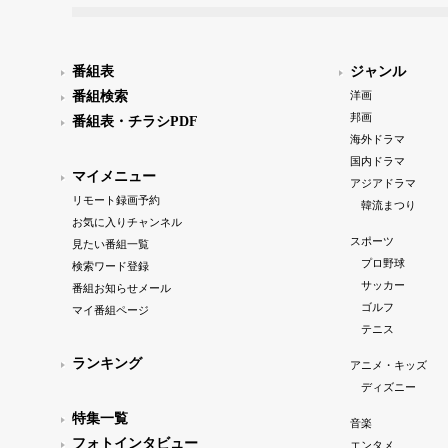
番組表
ジャンル
番組検索
洋画
邦画
番組表・チラシPDF
海外ドラマ
国内ドラマ
マイメニュー
アジアドラマ
リモート録画予約
韓流まつり
お気に入りチャンネル
スポーツ
見たい番組一覧
プロ野球
検索ワード登録
サッカー
番組お知らせメール
ゴルフ
マイ番組ページ
テニス
ランキング
アニメ・キッズ
ディズニー
特集一覧
音楽
フォトインタビュー
エンタメ