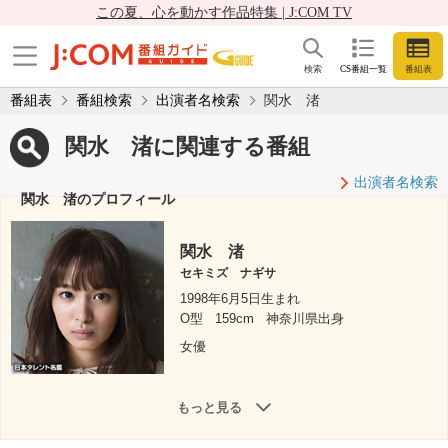
この夏、心を動かす作品特集 | J:COM TV
検索
CS番組一覧
番組表
番組表
番組検索
出演者名検索
関水 渚
関水 渚に関連する番組
出演者名検索
関水 渚のプロフィール
関水 渚
セキミズ ナギサ
1998年6月5日生まれ
O型
159cm
神奈川県出身
女優
もっと見る