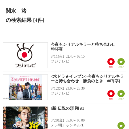
関水 渚
の検索結果
[4件]
今夜もシリアルキラーと待ち合わせ
#06[再]
8/11(火)
02:45～03:15
フジテレビ
<水ドラ★イレブン>今夜もシリアルキラ
ーと待ち合わせ 勝負のとき #07[字]
8/12(水)
23:00～23:30
フジテレビ
[新]伝説の頭 翔 #1
8/28(金)
05:00～06:00
テレ朝チャンネル１