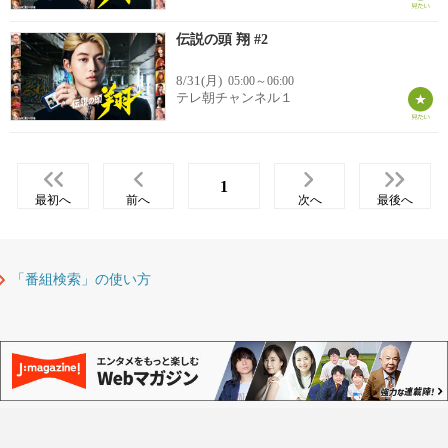
伝説の頭 翔 #2
8/31(月)
05:00～06:00
テレ朝チャンネル１
1
最初へ
前へ
次へ
最後へ
「番組検索」の使い方