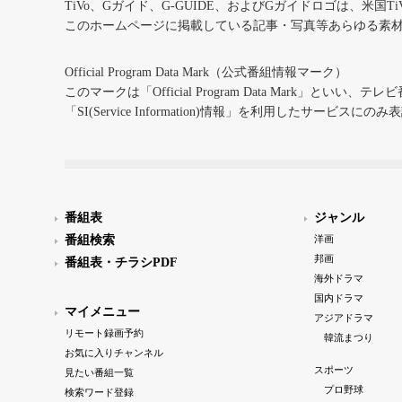
TiVo、Gガイド、G-GUIDE、およびGガイドロゴは、米国T
このホームページに掲載している記事・写真等あらゆる素
Official Program Data Mark（公式番組情報マーク）
このマークは「Official Program Data Mark」といい
「SI(Service Information)情報」を利用したサービ
番組表
ジャンル
番組検索
洋画
邦画
番組表・チラシPDF
海外ドラマ
国内ドラマ
マイメニュー
アジアドラマ
リモート録画予約
韓流まつり
お気に入りチャンネル
スポーツ
見たい番組一覧
プロ野球
検索ワード登録