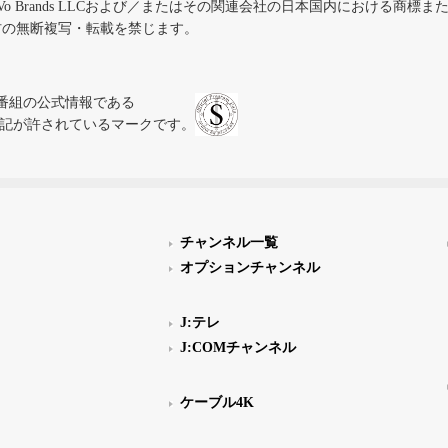
iVo Brands LLCおよび／またはその関連会社の日本国内における商標
材の無断複写・転載を禁じます。
、テレビ番組の公式情報である
スにのみ表記が許されているマークです。
チャンネル一覧
オプションチャンネル
J:テレ
J:COMチャンネル
ケーブル4K