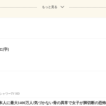
もっと見る
[字]
ャワーTV HD
人に最大1400万人!気づかない骨の異常で女子が脚切断の恐怖[