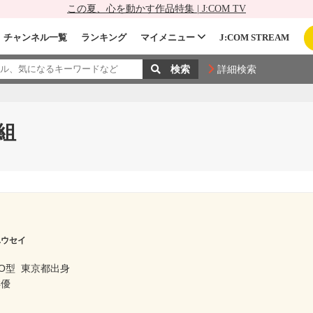
この夏、心を動かす作品特集 | J:COM TV
チャンネル一覧
ランキング
マイメニュー
J:COM STREAM
詳細検索
組
ユウセイ
O型
東京都出身
俳優