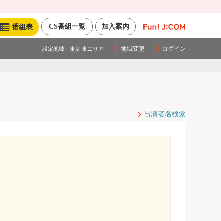
CS番組一覧
加入案内
番組表
地域変更
ログイン
設定地域：
東京 東エリア
出演者名検索