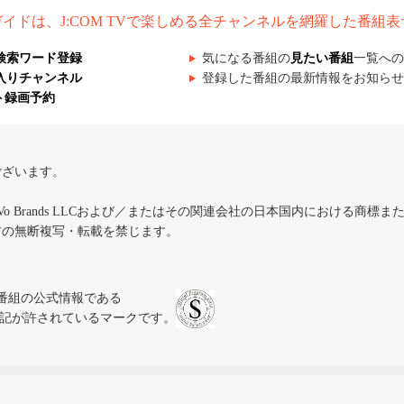
組ガイドは、J:COM TVで楽しめる全チャンネルを網羅した番組
検索ワード登録
気になる番組の
見たい番組
一覧への
入りチャンネル
登録した番組の最新情報をお知らせ
ト録画予約
ございます。
iVo Brands LLCおよび／またはその関連会社の日本国内における商標
材の無断複写・転載を禁じます。
、テレビ番組の公式情報である
スにのみ表記が許されているマークです。