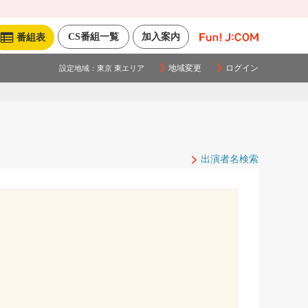
CS番組一覧
加入案内
番組表
地域変更
ログイン
設定地域：
東京 東エリア
出演者名検索