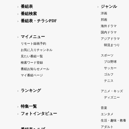
番組表
ジャンル
番組検索
洋画
邦画
番組表・チラシPDF
海外ドラマ
国内ドラマ
マイメニュー
アジアドラマ
リモート録画予約
韓流まつり
お気に入りチャンネル
スポーツ
見たい番組一覧
プロ野球
検索ワード登録
サッカー
番組お知らせメール
ゴルフ
マイ番組ページ
テニス
ランキング
アニメ・キッズ
ディズニー
特集一覧
音楽
フォトインタビュー
エンタメ
生活・趣味・教養
アダルト