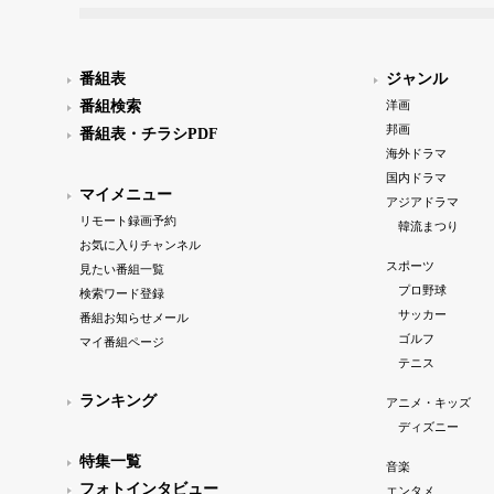
番組表
ジャンル
番組検索
洋画
邦画
番組表・チラシPDF
海外ドラマ
国内ドラマ
マイメニュー
アジアドラマ
リモート録画予約
韓流まつり
お気に入りチャンネル
スポーツ
見たい番組一覧
プロ野球
検索ワード登録
サッカー
番組お知らせメール
ゴルフ
マイ番組ページ
テニス
ランキング
アニメ・キッズ
ディズニー
特集一覧
音楽
フォトインタビュー
エンタメ