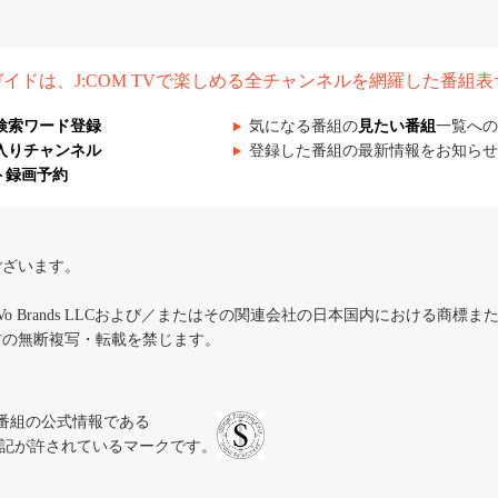
組ガイドは、J:COM TVで楽しめる全チャンネルを網羅した番組
検索ワード登録
気になる番組の
見たい番組
一覧への
入りチャンネル
登録した番組の最新情報をお知らせ
ト録画予約
ございます。
iVo Brands LLCおよび／またはその関連会社の日本国内における商標
材の無断複写・転載を禁じます。
、テレビ番組の公式情報である
スにのみ表記が許されているマークです。