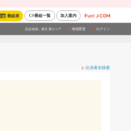
CS番組一覧
加入案内
番組表
地域変更
ログイン
設定地域：
東京 東エリア
出演者名検索