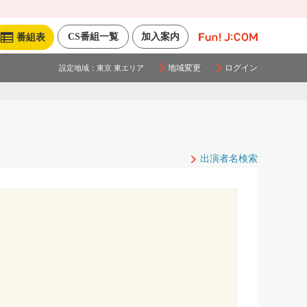
CS番組一覧
加入案内
番組表
地域変更
ログイン
設定地域：
東京 東エリア
出演者名検索