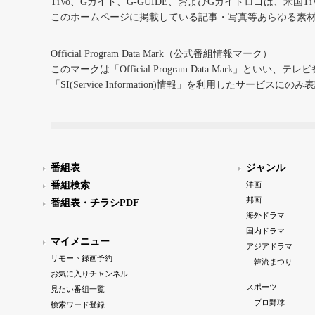
TiVo、Gガイド、G-GUIDE、およびGガイドロゴは、米国T
このホームページに掲載している記事・写真等あらゆる素
Official Program Data Mark（公式番組情報マーク）
このマークは「Official Program Data Mark」といい
「SI(Service Information)情報」を利用したサービ
番組表
ジャンル
番組検索
洋画
邦画
番組表・チラシPDF
海外ドラマ
国内ドラマ
マイメニュー
アジアドラマ
リモート録画予約
韓流まつり
お気に入りチャンネル
スポーツ
見たい番組一覧
プロ野球
検索ワード登録