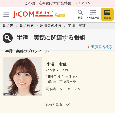
この夏、心を動かす作品特集 | J:COM TV
検索
CS番組一覧
番組表
番組表
番組検索
出演者名検索
半澤 実穂
半澤 実穂に関連する番組
出演者名検索
半澤 実穂のプロフィール
半澤 実穂
ハンザワ ミホ
1991年9月13日生まれ
163cm
宮城県出身
司会者・ＭＣ キャスター
もっと見る