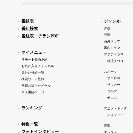
番組表
ジャンル
番組検索
洋画
邦画
番組表・チラシPDF
海外ドラマ
国内ドラマ
マイメニュー
アジアドラマ
リモート録画予約
韓流まつり
お気に入りチャンネル
スポーツ
見たい番組一覧
プロ野球
検索ワード登録
サッカー
番組お知らせメール
ゴルフ
マイ番組ページ
テニス
ランキング
アニメ・キッズ
ディズニー
特集一覧
音楽
フォトインタビュー
エンタメ