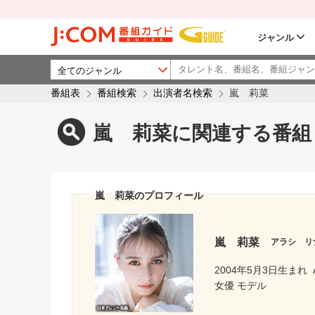
ジャンル
番組表
番組検索
出演者名検索
嵐 莉菜
嵐 莉菜に関連する番組
嵐 莉菜のプロフィール
嵐 莉菜
アラシ リ
2004年5月3日生まれ
女優 モデル