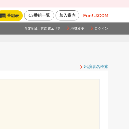
CS番組一覧
加入案内
番組表
地域変更
ログイン
設定地域：
東京 東エリア
出演者名検索