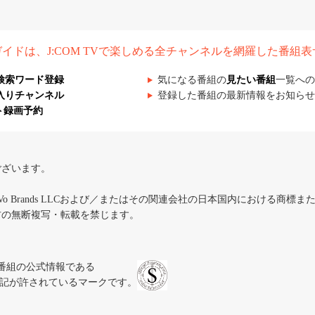
組ガイドは、J:COM TVで楽しめる全チャンネルを網羅した番組
検索ワード登録
気になる番組の
見たい番組
一覧への
入りチャンネル
登録した番組の最新情報をお知らせ
ト録画予約
ございます。
iVo Brands LLCおよび／またはその関連会社の日本国内における商標
材の無断複写・転載を禁じます。
、テレビ番組の公式情報である
スにのみ表記が許されているマークです。