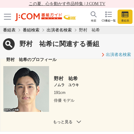
この夏、心を動かす作品特集 | J:COM TV
検索
CS番組一覧
番組表
番組表
番組検索
出演者名検索
野村 祐希
野村 祐希に関連する番組
出演者名検索
野村 祐希のプロフィール
野村 祐希
ノムラ ユウキ
191cm
俳優 モデル
もっと見る