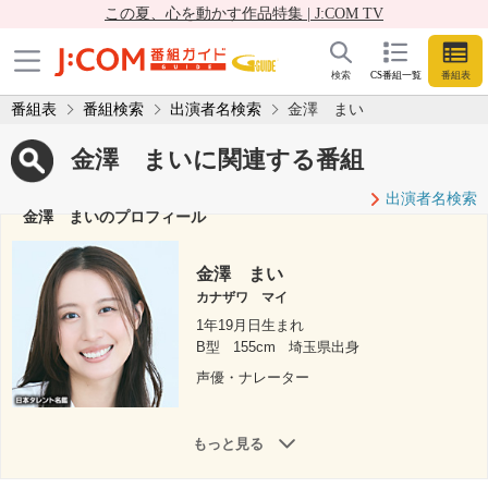
この夏、心を動かす作品特集 | J:COM TV
検索
CS番組一覧
番組表
番組表
番組検索
出演者名検索
金澤 まい
金澤 まいに関連する番組
出演者名検索
金澤 まいのプロフィール
金澤 まい
カナザワ マイ
1年19月日生まれ
B型
155cm
埼玉県出身
声優・ナレーター
もっと見る